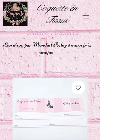
Cöquëtte en
Tïssus
Création Artisanale
Livraison par Mondial Relay 4 euros prix
unique