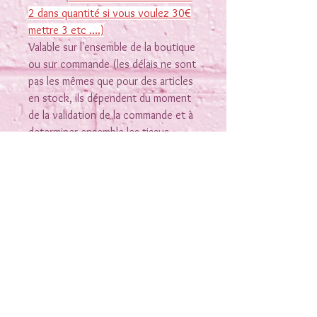
2 dans quantité si vous voulez 30€
mettre 3 etc ....)
Valable sur l'ensemble de la boutique
ou sur commande (les délais ne sont
pas les mêmes que pour des articles
en stock, ils dépendent du moment
de la validation de la commande et à
determiner ensemble les tissus
et modèles)
L'utilisation du chèque doit se faire
en une seule fois
Je peux envoyer directement le
chèque cadeau à la personne à
laquelle il est destinée (envoi
Rejoins-moi sur les réseaux
gratuit)
Nous contacter