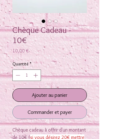
Chèque Cadeau -
10€
Prix
10,00 €
Quantité
*
Ajouter au panier
Commander et payer
Chèque cadeau à offrir d'un montant
de 10€ (
si vous désirez 20€ mettre