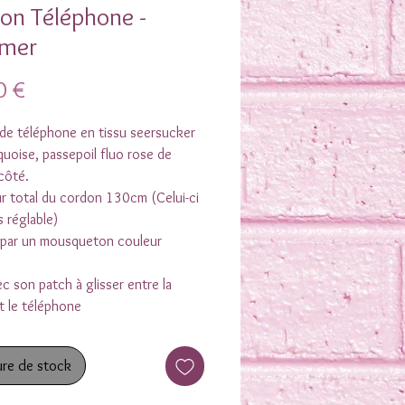
on Téléphone -
mer
Prix
0 €
de téléphone en tissu seersucker
quoise, passepoil fluo rose de
côté.
r total du cordon 130cm (Celui-ci
s réglable)
 par un mousqueton couleur
ec son patch à glisser entre la
t le téléphone
re de stock