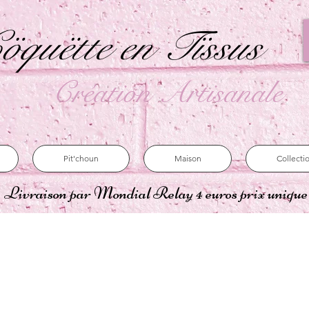
öquëtte en Tïssus
Création Artisanale
Pit'choun
Maison
Collecti
Livraison par Mondial Relay 4 euros prix uniqu