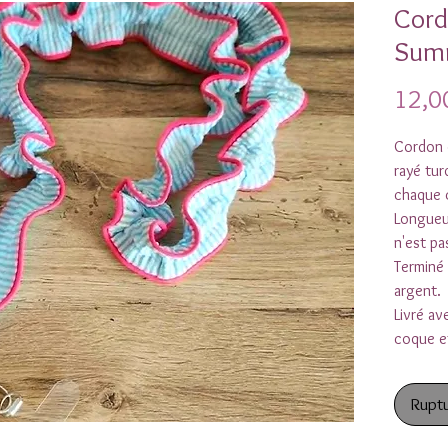
Cord
Sum
12,0
Cordon 
rayé tur
chaque 
Longueu
n'est pa
Terminé
argent.
Livré av
coque e
Ruptu