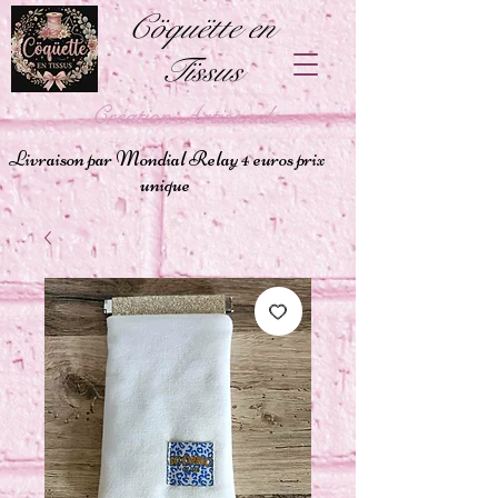
Cöquëtte en
Tïssus
Création Artisanale
Livraison par Mondial Relay 4 euros prix
unique