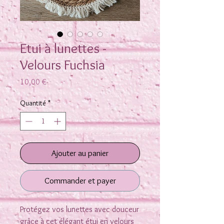
Etui à lunettes -
Velours Fuchsia
Prix
10,00 €
Quantité
*
Ajouter au panier
Commander et payer
Protégez vos lunettes avec douceur
grâce à cet élégant étui en velours