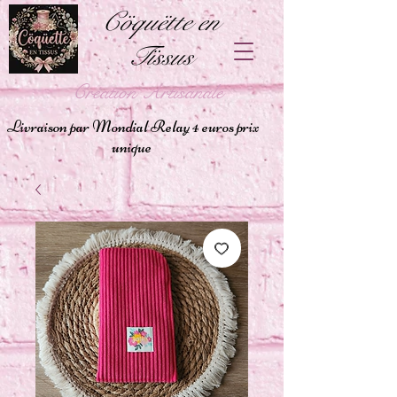
Cöquëtte en
Tïssus
Création Artisanale
Livraison par Mondial Relay 4 euros prix
unique