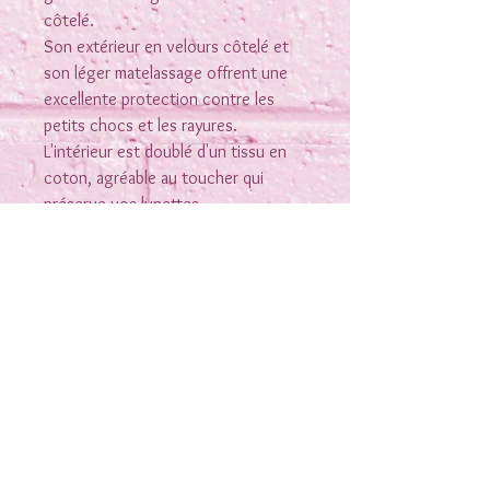
côtelé.
Son extérieur en velours côtelé et
son léger matelassage offrent une
excellente protection contre les
petits chocs et les rayures.
L'intérieur est doublé d'un tissu en
coton, agréable au toucher qui
préserve vos lunettes.
Son format pratique convient à la
plupart des lunettes de vue et des
lunettes de soleil. Léger et peu
encombrant, il se glisse facilement
dans un sac à main , un sac à dos,
une valise ...
Rejoins-moi sur les réseaux
Chaque étui est agrémenté d'une
jolie étiquette textile pour une
Nous contacter
touche mode
Extérieur : velours côtelé , Intérieur :