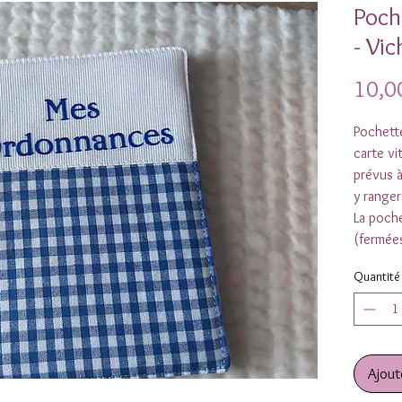
Poch
- Vic
10,0
Pochette
carte vi
prévus à
y ranger
La poch
(fermée
Quantité
Ajout