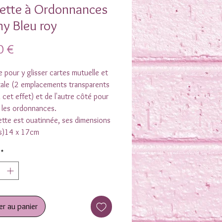
ette à Ordonnances
hy Bleu roy
Prix
0 €
 pour y glisser cartes mutuelle et
tale (2 emplacements transparents
 cet effet) et de l'autre côté pour
 les ordonnances.
ette est ouatinnée, ses dimensions
s)14 x 17cm
*
er au panier