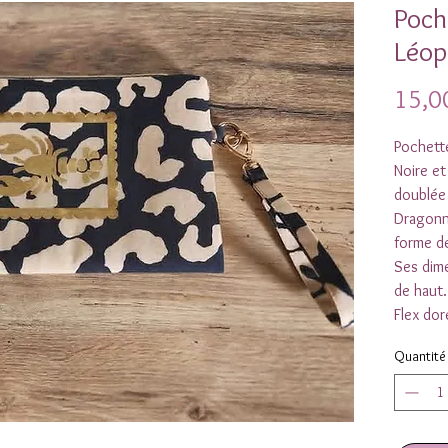
Poch
Léop
15,0
Pochette
Noire et
doublée 
Dragonn
forme 
Ses dim
de haut
Flex dor
Quantité