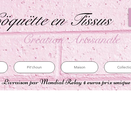
öquëtte en Tïssus
Création Artisanale
Pit'choun
Maison
Collecti
Livraison par Mondial Relay 4 euros prix uniqu