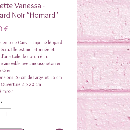
ette Vanessa -
ard Noir "Homard"
Prix
0 €
 en toile Canvas imprimé léopard
 écru. Elle est molletonnée et
d'une toile de coton écru.
e amovible avec mousqueton en
de Cœur
ensions 26 cm de Large et 16 cm
. Ouverture Zip 20 cm
é miroir
*