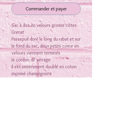
Commander et payer
Sac à dos en velours grosse côtes
Grenat
Passepoil doré le long du rabat et sur
le fond du sac, deux petits coeur en
velours viennent terminés
le cordon de serrage
Il est entièrement doublé en coton
imprimé champignons
Bretelle réglables, fermeture rapide
par coulisse
Dimension environ H32 x 26 cm fini (
mesure sous le lien 25 cm environ)
Personnalisation possible sur le rabat