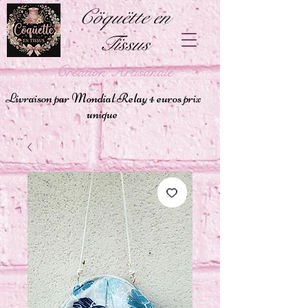
Cöquëtte en
Tïssus
Création Artisanale
Livraison par Mondial Relay 4 euros prix
unique