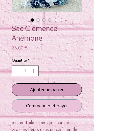
Sac Clémence -
Anémone
Prix
28,00 €
Quantité
*
Ajouter au panier
Commander et payer
Sac en toile aspect lin imprimé
grosses fleurs dans un camaïeu de