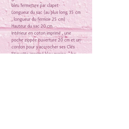
bleu fermeture par clapet
Longueur du sac (au plus long 35 cm
, longueur du fermoir 25 cm)
Hauteur du sac 20 cm
Intérieur en coton imprimé , une
poche zippée ouverture 20 cm et un
cordon pour y accrocher ses Clés
Etiquette imprimé bleu marine " be
YOU (tiful) "
Rejoins-moi sur les réseaux
Nous contacter