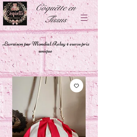
Cöquëtte en
Tïssus
Création Artisanale
Livraison par Mondial Relay 4 euros prix
unique