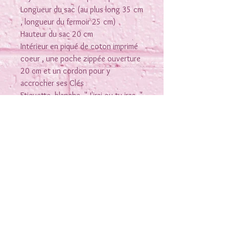
Longueur du sac (au plus long 35 cm
, longueur du fermoir 25 cm)
Hauteur du sac 20 cm
Intérieur en piqué de coton imprimé
coeur , une poche zippée ouverture
20 cm et un cordon pour y
accrocher ses Clés
Etiquette blanche " J'irai ou tu iras "
Anse ronde réglable par coulisse
Rejoins-moi sur les réseaux
Nous contacter