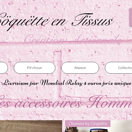
öquëtte en Tïssus
Création Artisanale
Pit'choun
Maison
Collecti
Livraison par Mondial Relay 4 euros prix uniqu
es accessoires Homm
L'homme by Cöqüette