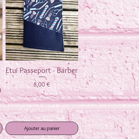
Etui Passeport - Barber
Aperçu rapide
Prix
8,00 €
u
Ajouter au panier