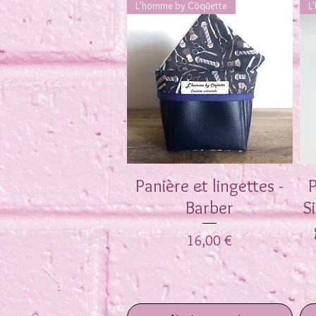
L'homme by Cöqüette
L
Panière et lingettes -
Aperçu rapide
P
Barber
S
Prix
16,00 €