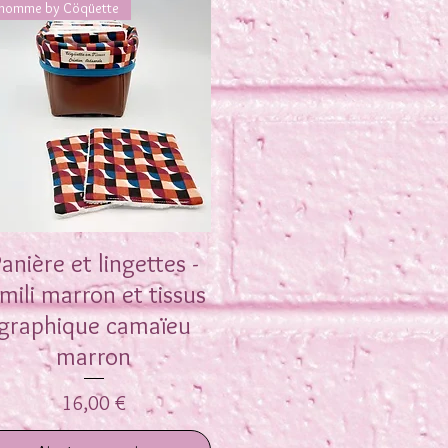
'homme by Cöqüette
anière et lingettes -
Aperçu rapide
imili marron et tissus
graphique camaïeu
marron
Prix
16,00 €