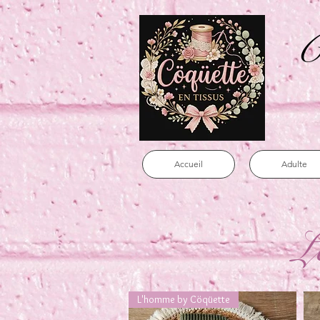
C
Accueil
Adulte
L
L'homme by Cöqüette