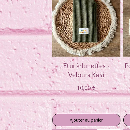
Etui à lunettes -
Aperçu rapide
P
Velours Kaki
Prix
10,00 €
Ajouter au panier