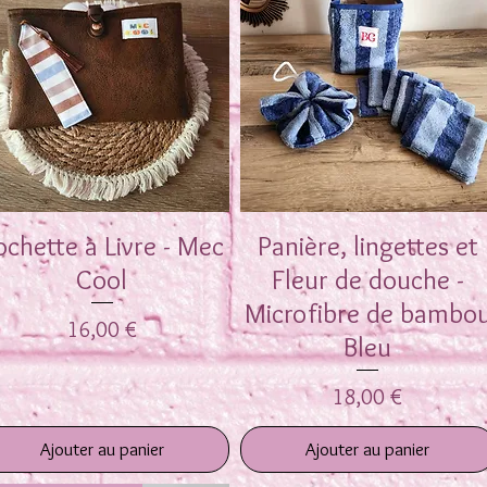
ochette à Livre - Mec
Aperçu rapide
Panière, lingettes et
Aperçu rapide
Cool
Fleur de douche -
Microfibre de bambo
Prix
16,00 €
Bleu
Prix
18,00 €
Ajouter au panier
Ajouter au panier