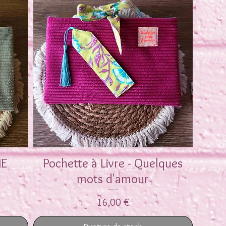
IE
Pochette à Livre - Quelques
Aperçu rapide
mots d'amour
Prix
16,00 €