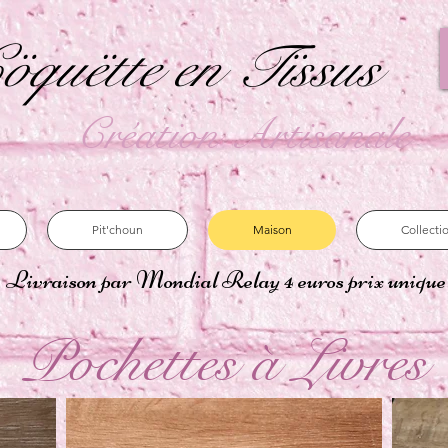
öquëtte en Tïssus
Création Artisanale
Pit'choun
Maison
Collecti
Livraison par Mondial Relay 4 euros prix uniqu
Pochettes à Livres