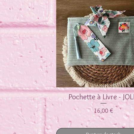
Pochette à Livre - JOL
Aperçu rapide
Prix
16,00 €