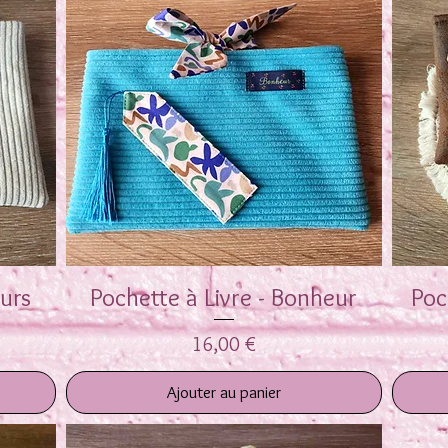
œurs
Pochette à Livre - Bonheur
Aperçu rapide
Poc
Prix
16,00 €
Ajouter au panier