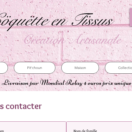
öquëtte en Tïssus
Création Artisanale
Pit'choun
Maison
Collecti
Livraison par Mondial Relay 4 euros prix uniqu
s contacter