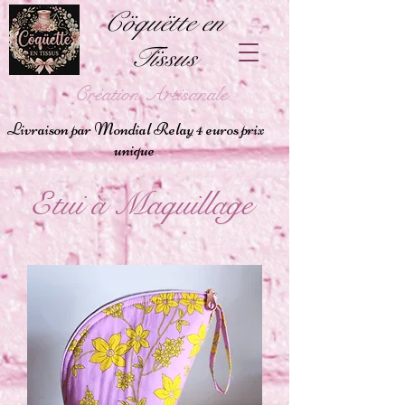
Cöquëtte en
Tïssus
Création Artisanale
Livraison par Mondial Relay 4 euros prix
unique
Etui à Maquillage