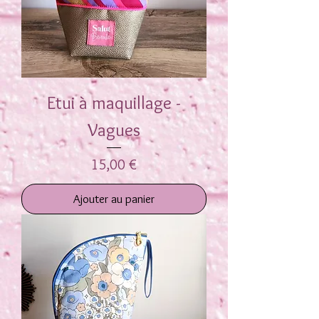
Etui à maquillage -
Vagues
Prix
15,00 €
Ajouter au panier