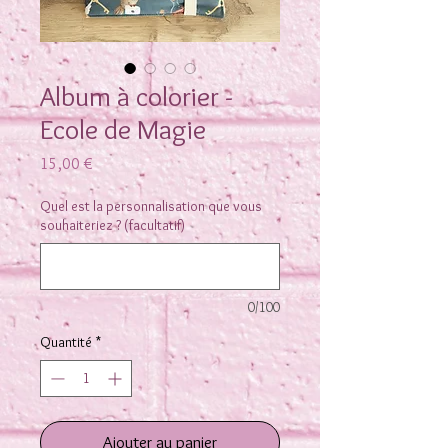
Album à colorier -
Ecole de Magie
Prix
15,00 €
Quel est la personnalisation que vous
souhaiteriez ? (facultatif)
0/100
Quantité
*
Ajouter au panier