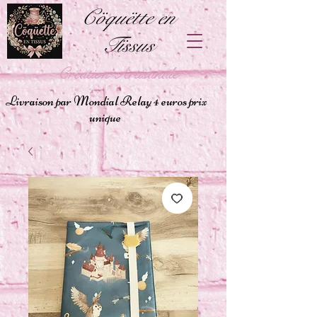
Cöquëtte en
Tïssus
Création Artisanale
Livraison par Mondial Relay 4 euros prix
unique