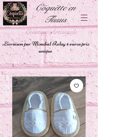
Cöquëtte en
Tïssus
Création Artisanale
Livraison par Mondial Relay 4 euros prix
unique