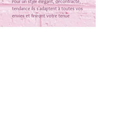
Pour un style élégant, décontracté,
tendance ils s'adaptent à toutes vos
envies et finiront votre tenue
Rejoins-moi sur les réseaux
Nous contacter
Conditions générales de vente