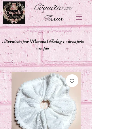
Cöquëtte en
Tïssus
Création Artisanale
Livraison par Mondial Relay 4 euros prix
unique