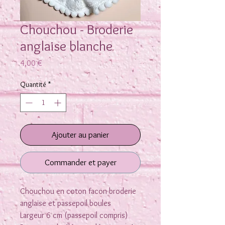
Chouchou - Broderie
anglaise blanche
Prix
4,00 €
Quantité
*
Ajouter au panier
Commander et payer
Chouchou en coton facon broderie
anglaise et passepoil boules
Largeur 6 cm (passepoil compris)