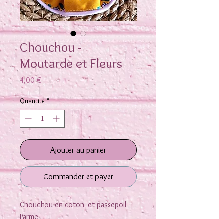
Chouchou -
Moutarde et Fleurs
Prix
4,00 €
Quantité
*
Ajouter au panier
Commander et payer
Chouchou en coton et passepoil
Parme