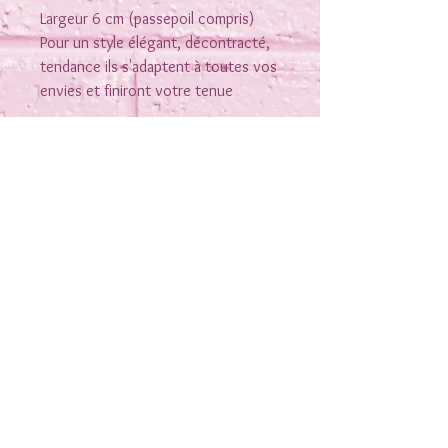
Largeur 6 cm (passepoil compris)
Pour un style élégant, décontracté,
tendance ils s'adaptent à toutes vos
envies et finiront votre tenue
Rejoins-moi sur les réseaux
Nous contacter
Conditions générales de vente