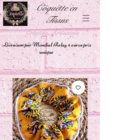
Cöquëtte en
Tïssus
Création Artisanale
Livraison par Mondial Relay 4 euros prix
unique