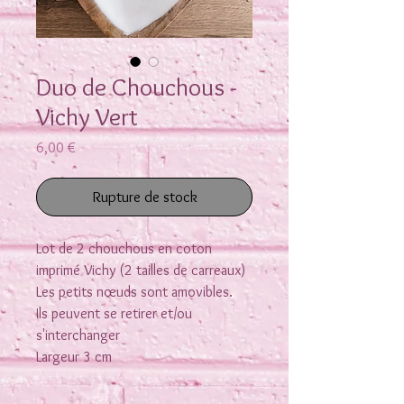
Duo de Chouchous -
Vichy Vert
Prix
6,00 €
Rupture de stock
Lot de 2 chouchous en coton
imprimé Vichy (2 tailles de carreaux)
Les petits nœuds sont amovibles.
Ils peuvent se retirer et/ou
s'interchanger
Largeur 3 cm