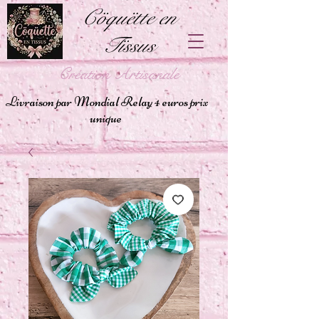
Cöquëtte en
Tïssus
Création Artisanale
Livraison par Mondial Relay 4 euros prix
unique