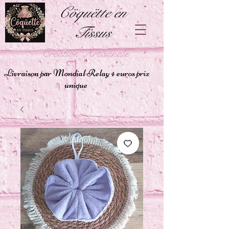
Cöquëtte en
Tïssus
Création Artisanale
Livraison par Mondial Relay 4 euros prix
unique