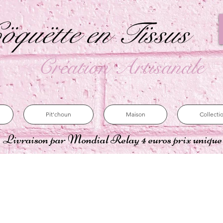
öquëtte en Tïssus
Création Artisanale
Pit'choun
Maison
Collecti
Livraison par Mondial Relay 4 euros prix uniqu