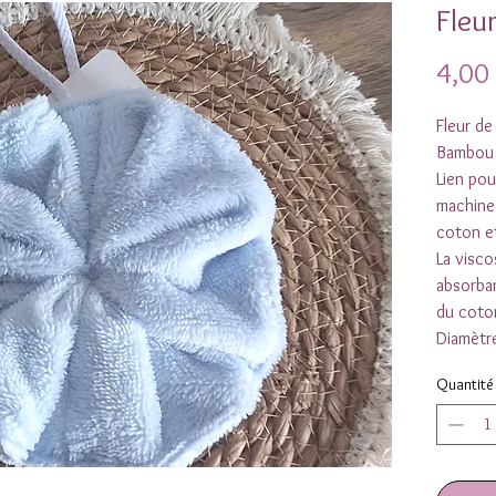
Fleu
4,00
Fleur d
Bambou
Lien pou
machine
coton e
La visc
absorban
du coton
Diamètr
Quantité