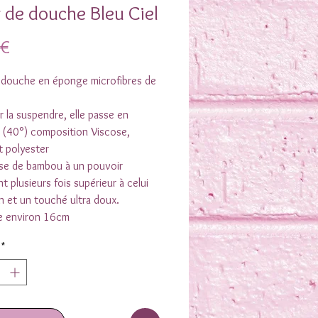
r de douche Bleu Ciel
Prix
 €
e douche en éponge microfibres de
r la suspendre, elle passe en
 (40°) composition Viscose,
t polyester
ose de bambou à un pouvoir
t plusieurs fois supérieur à celui
 et un touché ultra doux.
e environ 16cm
*