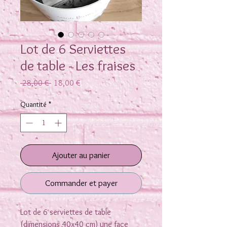
Lot de 6 Serviettes
de table - Les fraises
Prix
Prix
 28,00 € 
18,00 €
original
promotionnel
Quantité
*
Ajouter au panier
Commander et payer
Lot de 6 serviettes de table
(dimensions 40x40 cm) une face