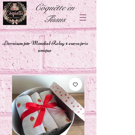
Cöquëtte en
Tïssus
Création Artisanale
Livraison par Mondial Relay 4 euros prix
unique