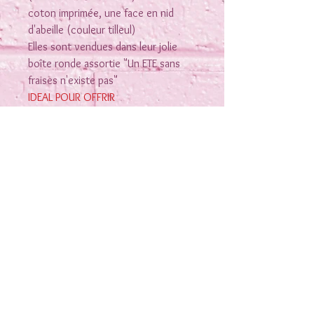
coton imprimée, une face en nid
d'abeille (couleur tilleul)
Elles sont vendues dans leur jolie
boîte ronde assortie "Un ETE sans
fraises n'existe pas"
IDEAL POUR OFFRIR
Rejoins-moi sur les réseaux
Nous contacter
Conditions générales de vente