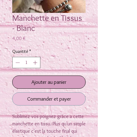
Manchette en Tissus
- Blanc
Prix
4,00 €
Quantité
*
Ajouter au panier
Commander et payer
Sublimez vos poignez grâce a cette
manchette en tissu. Plus qu'un simple
élastique c'est la touche final qui