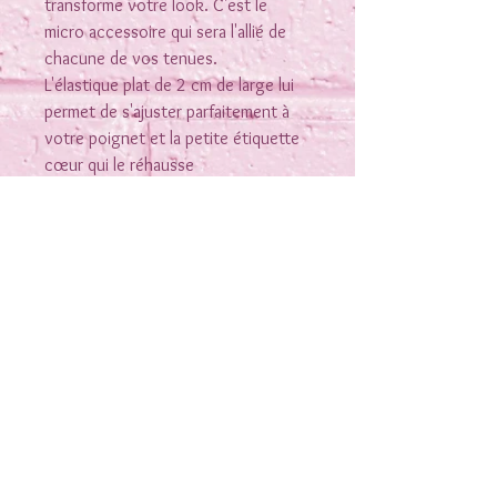
transforme votre look. C'est le
micro accessoire qui sera l'allié de
chacune de vos tenues.
L'élastique plat de 2 cm de large lui
permet de s'ajuster parfaitement à
votre poignet et la petite étiquette
cœur qui le réhausse
Elle reste bien en place et elle est
lavable .(lavage conseillé 30 ° pas de
sèche linge)
Tissus double gaze imprimé citrons (
coupe aléatoire les citrons sont plus
à l'intérieur la choisir plus pour son
Rejoins-moi sur les réseaux
coté blanc)
Nous contacter
Conditions générales de vente