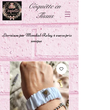
Cöquëtte en
Tïssus
Création Artisanale
Livraison par Mondial Relay 4 euros prix
unique