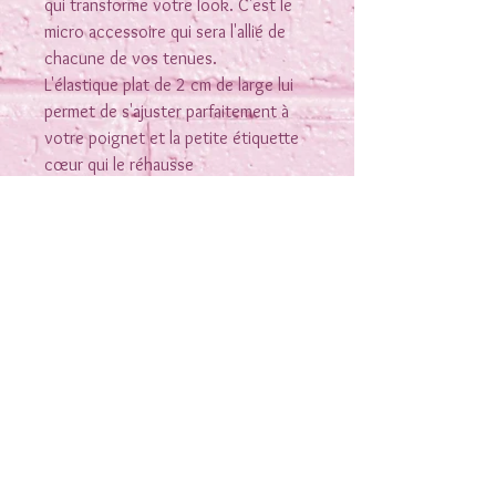
qui transforme votre look. C'est le
micro accessoire qui sera l'allié de
chacune de vos tenues.
L'élastique plat de 2 cm de large lui
permet de s'ajuster parfaitement à
votre poignet et la petite étiquette
cœur qui le réhausse
Elle reste bien en place et elle est
lavable .(lavage conseillé 30 ° pas de
sèche linge)
Tissu coton esprit indien
Rejoins-moi sur les réseaux
Nous contacter
Conditions générales de vente