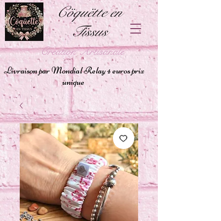
Cöquëtte en
Tïssus
Création Artisanale
Livraison par Mondial Relay 4 euros prix
unique