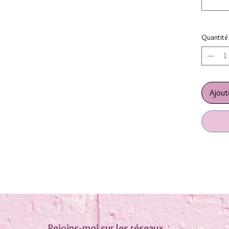
utilisé 
extérieu
frotteme
Quantité
flex su
personna
cela se 
pourrai 
Mais cel
Ajout
. Vendu
Rejoins-moi sur les réseaux