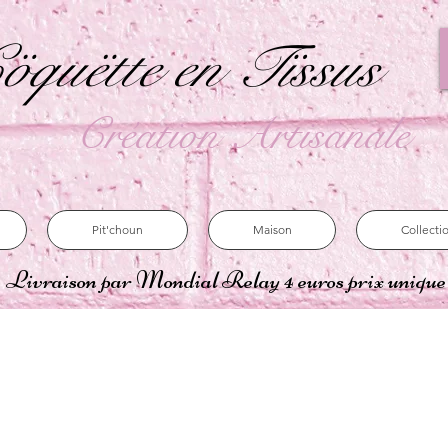
öquëtte en Tïssus
Création Artisanale
Pit'choun
Maison
Collecti
Livraison par Mondial Relay 4 euros prix uniqu