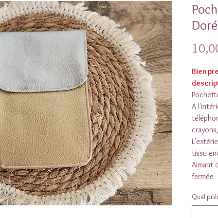
Poch
Doré
10,0
Bien pr
descrip
Pochett
A l'inté
télépho
crayons,
L'extérie
tissu en
Aimant d
fermée
Elle peu
Quel prén
chaud P
Compte 