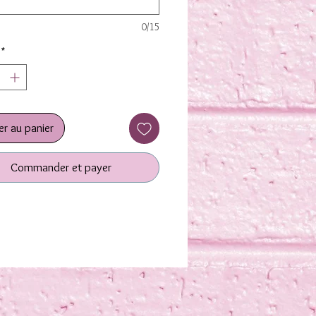
quotidiennement et que la partie
r peut être amené à subir des
0/15
nts réguliers il est possible que le
*
bisse des dommages. La
lisation vous est offerte donc si
produit j'en suis désolé mais je ne
pas vous rembourser ou la refaire
a ne change en rien son utilisation
er au panier
 vide
Commander et payer