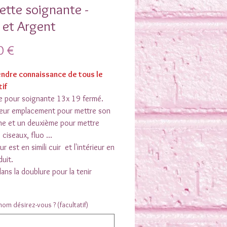
ette soignante -
 et Argent
Prix
0 €
endre connaissance de tous le
tif
e pour soignante 13x 19 fermé.
rieur emplacement pour mettre son
ne et un deuxième pour mettre
 ciseaux, fluo ...
ur est en simili cuir et l'intérieur en
duit.
ans la doublure pour la tenir
t être personnalisé ( c'est du flex à
om désirez-vous ? (facultatif)
AS de broderie)
tenu que cet accessoire est