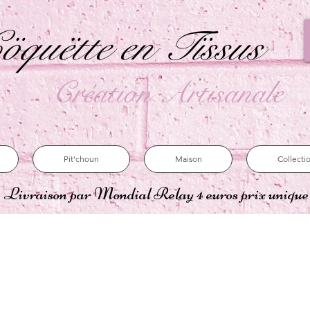
öquëtte en Tïssus
Création Artisanale
Pit'choun
Maison
Collecti
Livraison par Mondial Relay 4 euros prix uniqu