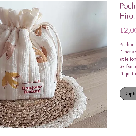
Poch
Hiro
12,0
Pochon 
Dimensi
et le f
Se ferme
Etiquett
Ruptu