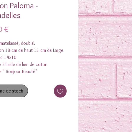
on Paloma -
ndelles
Prix
0 €
matelassé, doublé.
on 18 cm de haut 15 cm de Large
ond 14x10
 à l'aide de lien de coton
e " Bonjour Beauté"
re de stock