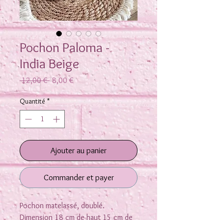
Pochon Paloma -
India Beige
Prix
Prix
 12,00 € 
8,00 €
original
promotionnel
Quantité
*
Ajouter au panier
Commander et payer
Pochon matelassé, doublé.
Dimension 18 cm de haut 15 cm de