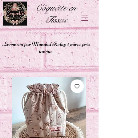
Cöquëtte en
Tïssus
Création Artisanale
Livraison par Mondial Relay 4 euros prix
unique