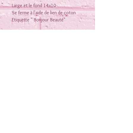
Large et le fond 14x10
Se ferme à l'aide de lien de coton
Etiquette " Bonjour Beauté"
Rejoins-moi sur les réseaux
Nous contacter
Conditions générales de vente