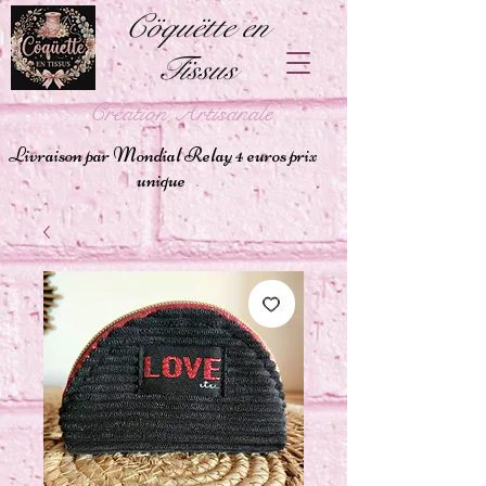
Cöquëtte en
Tïssus
Création Artisanale
Livraison par Mondial Relay 4 euros prix
unique