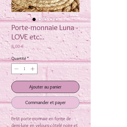
Porte-monnaie Luna -
LOVE etc...
Prix
8,00 €
Quantité
*
Ajouter au panier
Commander et payer
Petit porte-monnaie en forme de
demi-lune en velours côtelé noire et