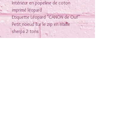
Intérieur en popeline de coton
imprimé léopard
Etiquette Léopard "CANON de Ouf"
Petit noeud sur le zip en maille
sherpa 2 tons
Rejoins-moi sur les réseaux
Nous contacter
Conditions générales de vente