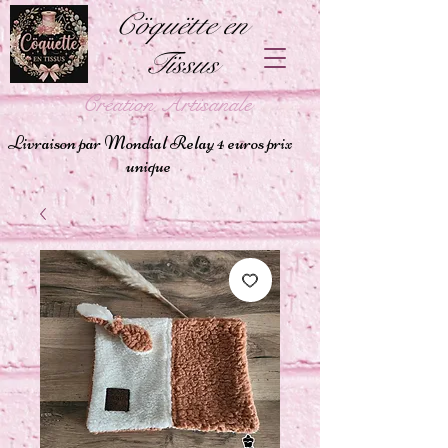
Cöquëtte en
Tïssus
Création Artisanale
Livraison par Mondial Relay 4 euros prix
unique