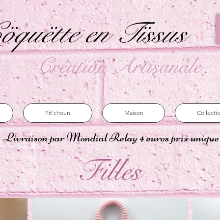
öquëtte en Tïssus
Création Artisanale
Pit'choun
Maison
Collecti
Livraison par Mondial Relay 4 euros prix uniqu
Filles