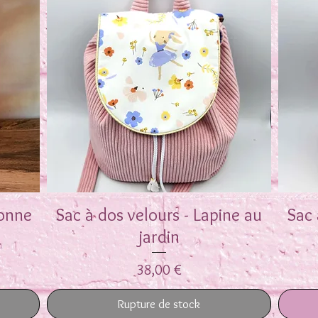
ronne
Sac à dos velours - Lapine au
Aperçu rapide
Sac 
jardin
Prix
38,00 €
Rupture de stock