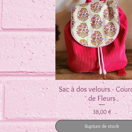
Sac à dos velours - Cou
Aperçu rapide
de Fleurs
Prix
38,00 €
Rupture de stock