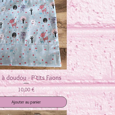
 à doudou - P'tits Faons
Aperçu rapide
Prix
10,00 €
Ajouter au panier