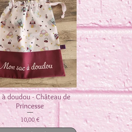
 à doudou - Château de
Aperçu rapide
Princesse
Prix
10,00 €