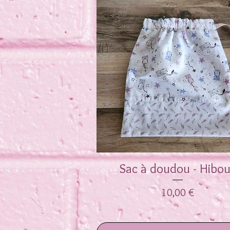
Sac à doudou - Hibo
Aperçu rapide
Prix
10,00 €