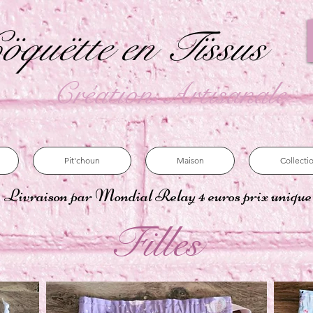
öquëtte en Tïssus
Création Artisanale
Pit'choun
Maison
Collecti
Livraison par Mondial Relay 4 euros prix uniqu
Filles