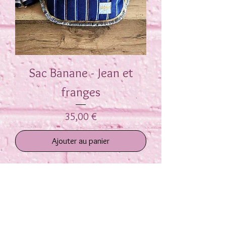
Sac Banane - Jean et
franges
Prix
35,00 €
Ajouter au panier
1
/
1