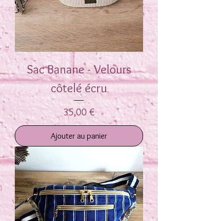
Sac Banane - Velours
côtelé écru
Prix
35,00 €
Ajouter au panier