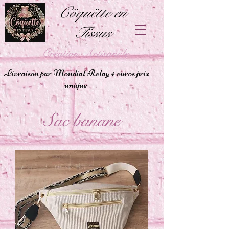
Cöquëtte en
Tïssus
Création Artisanale
Livraison par Mondial Relay 4 euros prix
unique
Sac banane